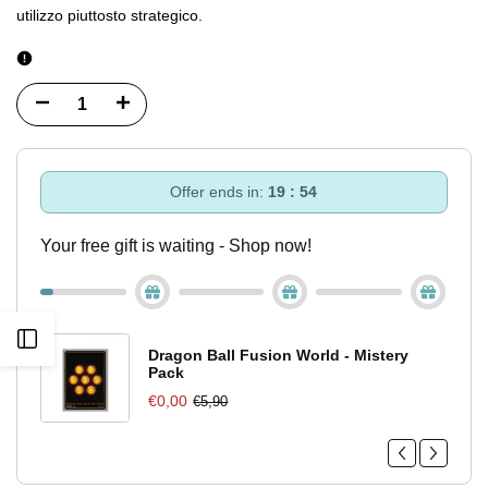
utilizzo piuttosto strategico.
Diminuisci
Incrementa
quantità
quantità
per
per
Offer ends in:
19 : 54
Pokemon
Pokemon
Your free gift is waiting - Shop now!
Scarlatto&Violetto
Scarlatto&Violetto
-
-
Apri
Origine
Origine
Dragon Ball Fusion World - Mistery
Pack
barra
Perduta
Perduta
€0,00
€5,90
Blister
Blister
laterale
3
3