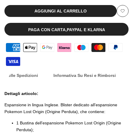
Card
Card
AGGIUNGI AL CARRELLO
Aggiu
+
+
alla
PAGA CON CARTA,PAYPAL E KLARNA
1
1
lista
Busta
Busta
dei
[ENG]
[ENG]
desid
nfo Sulle Spedizioni
Informativa Su Resi e Rimborsi
Dettagli articolo:
Espansione in lingua Inglese. Blister dedicato all'espansione
Pokemon Lost Origin (Origine Perduta), che contiene:
1 Bustina dell'espansione Pokemon Lost Origin (Origine
Perduta);