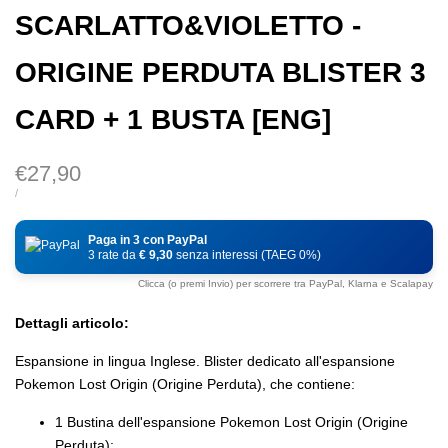
SCARLATTO&VIOLETTO -
ORIGINE PERDUTA BLISTER 3
CARD + 1 BUSTA [ENG]
Prezzo
€27,90
di
PREZZO
PER
/
DI
vendita
UNITÀ
Paga in 3 con PayPal
3 rate da
€ 9,30
senza interessi (TAEG 0%)
Clicca (o premi Invio) per scorrere tra PayPal, Klarna e Scalapay
Dettagli articolo:
Espansione in lingua Inglese. Blister dedicato all'espansione
Pokemon Lost Origin (Origine Perduta), che contiene:
1 Bustina dell'espansione Pokemon Lost Origin (Origine
Perduta);