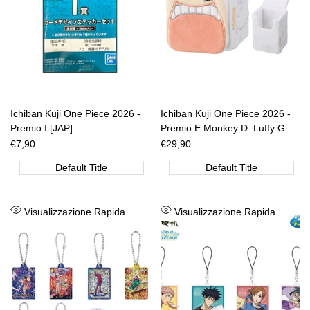
Ichiban Kuji One Piece 2026 -
Ichiban Kuji One Piece 2026 -
Premio I [JAP]
Premio E Monkey D. Luffy Gear
5 [JAP]
Prezzo
€7,90
Prezzo
€29,90
di
di
vendita
vendita
Default Title
Default Title
Aggiungi
Aggiungi
Visualizzazione Rapida
Visualizzazione Rapida
alla
alla
lista
lista
dei
dei
desideri
desideri