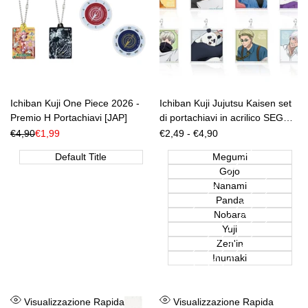
Ichiban Kuji One Piece 2026 -
Ichiban Kuji Jujutsu Kaisen set
Premio H Portachiavi [JAP]
di portachiavi in acrilico SEGA
Morning Routine [JAP]
Prezzo
€4,90
Prezzo
€1,99
Prezzo
€2,49
-
€4,90
Regolare
di
di
vendita
vendita
Default Title
Megumi
Gojo
Nanami
Panda
Nobara
Yuji
Zen'in
Inumaki
Aggiungi
Aggiungi
Visualizzazione Rapida
Visualizzazione Rapida