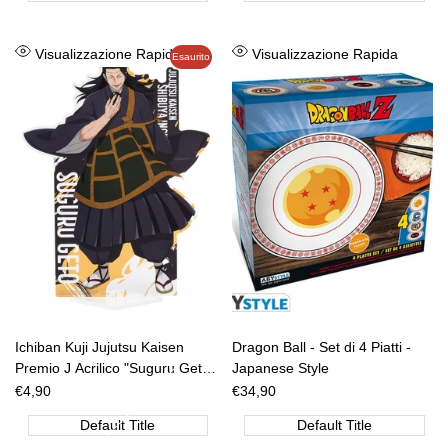
Aggiungi
Aggiungi
Visualizzazione Rapida
Visualizzazione Rapida
Esaurito
alla
alla
lista
lista
dei
dei
desideri
desideri
Ichiban Kuji Jujutsu Kaisen
Dragon Ball - Set di 4 Piatti -
Premio J Acrilico "Suguru Geto"
Japanese Style
[JAP]
Prezzo
€4,90
Prezzo
€34,90
di
di
vendita
vendita
Default Title
Default Title