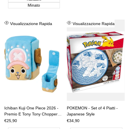
Minato
Aggiungi
Aggiungi
Visualizzazione Rapida
Visualizzazione Rapida
alla
alla
lista
lista
dei
dei
desideri
desideri
Ichiban Kuji One Piece 2026 -
POKEMON - Set of 4 Piatti -
Premio E Tony Tony Chopper
Japanese Style
[JAP]
Prezzo
€25,90
Prezzo
€34,90
di
di
vendita
vendita