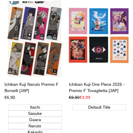
alla
alla
lista
lista
dei
dei
desideri
desideri
Ichiban Kuji Naruto Premio F
Ichiban Kuji One Piece 2026 -
Borselli [JAP]
Premio F Tovaglietta [JAP]
Prezzo
€6,90
Prezzo
€9,90
Prezzo
€3,99
di
Regolare
di
vendita
vendita
Itachi
Default Title
Sasuke
Gaara
Naruto
Kakashi