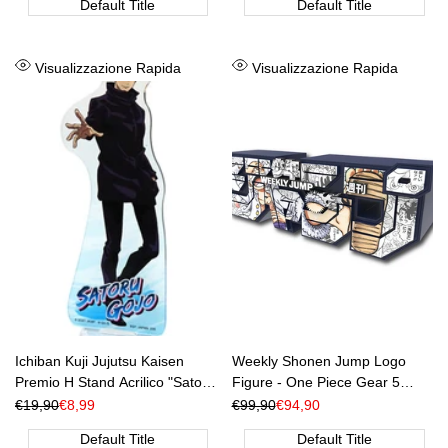
Default Title
Default Title
Aggiungi
Aggiungi
Visualizzazione Rapida
Visualizzazione Rapida
alla
alla
lista
lista
dei
dei
desideri
desideri
Ichiban Kuji Jujutsu Kaisen
Weekly Shonen Jump Logo
Premio H Stand Acrilico "Satoru
Figure - One Piece Gear 5
Gojo" [JAP]
Edition [JAP] [PREORDER]
Prezzo
€19,90
Prezzo
€8,99
Prezzo
€99,90
Prezzo
€94,90
Regolare
di
Regolare
di
vendita
vendita
Default Title
Default Title