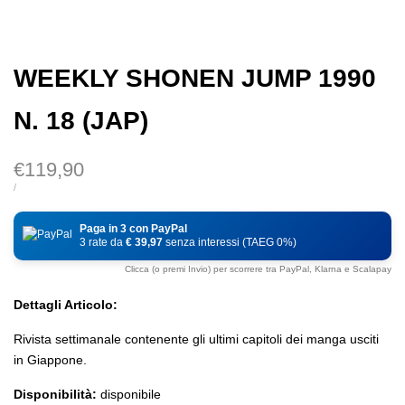
WEEKLY SHONEN JUMP 1990
N. 18 (JAP)
Prezzo
€119,90
di
PREZZO
PER
/
DI
vendita
UNITÀ
Paga in 3 con PayPal
3 rate da
€ 39,97
senza interessi (TAEG 0%)
Clicca (o premi Invio) per scorrere tra PayPal, Klarna e Scalapay
Dettagli Articolo:
Rivista settimanale contenente gli ultimi capitoli dei manga usciti
in Giappone.
Disponibilità:
disponibile