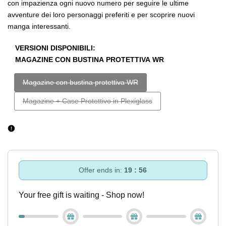
con impazienza ogni nuovo numero per seguire le ultime
avventure dei loro personaggi preferiti e per scoprire nuovi
manga interessanti.
VERSIONI DISPONIBILI:
MAGAZINE CON BUSTINA PROTETTIVA WR
Esaurito
Magazine con bustina protettiva WR
Esaurito
Magazine + Case Protettivo in Plexiglass
Offer ends in:
19 : 55
Your free gift is waiting - Shop now!