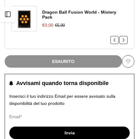
Dragon Ball Fusion World - Mistery
Apri
Pack
€0,00
€5,90
barra
laterale
ESAURITO
Aggiu
alla
Avvisami quando torna disponibile
lista
Inserisci il tuo indirizzo Email per essere avvisato sulla
disponibilità del tuo prodotto
dei
desid
Invia