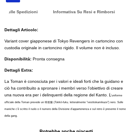
desid
nfo Sulle Spedizioni
Informativa Su Resi e Rimborsi
Dettagli Articolo:
Variant cover giapponese di Tokyo Revengers in cartoncino con
custodia originale in cartoncino rigido. Il volume non è incluso.
Disponibilità:
Pronta consegna
Dettagli Extra:
La Toman è conosciuta per i valori e ideali forti che la guidano e
ciò ha contribuito a spronare i membri verso l'obiettivo di creare
una nuova era per i delinquenti della regione del Kanto.
L
'uniforme
ufficiale della Toman prevede un 特攻服 (
Tokkō-fuku,
letteralmente "vestitokamikaze") nero. Sulle
maniche c'è scritto il ruolo o il numero della Divisione d'appartenenza e sul retro è presente il nome
della gang.
Potrebbe anche piacerti