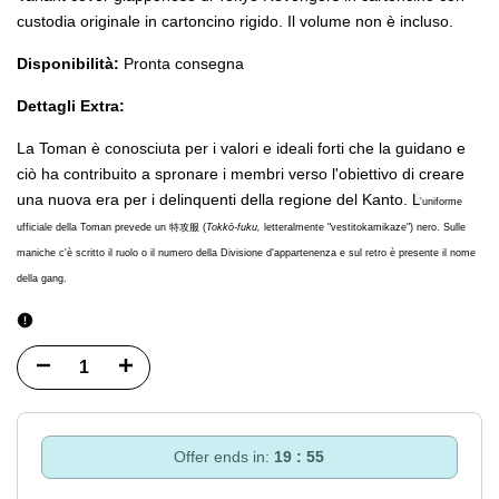
custodia originale in cartoncino rigido. Il volume non è incluso.
Disponibilità:
Pronta consegna
Dettagli Extra:
La Toman è conosciuta per i valori e ideali forti che la guidano e
ciò ha contribuito a spronare i membri verso l'obiettivo di creare
una nuova era per i delinquenti della regione del Kanto.
L
'uniforme
ufficiale della Toman prevede un 特攻服 (
Tokkō-fuku,
letteralmente "vestitokamikaze") nero. Sulle
maniche c'è scritto il ruolo o il numero della Divisione d'appartenenza e sul retro è presente il nome
della gang.
Diminuisci
Incrementa
quantità
quantità
per
per
Offer ends in:
19 : 55
Variant
Variant