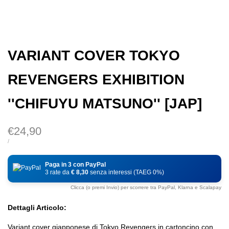
VARIANT COVER TOKYO
REVENGERS EXHIBITION
''CHIFUYU MATSUNO'' [JAP]
Prezzo
€24,90
di
PREZZO
PER
/
DI
vendita
UNITÀ
Paga in 3 con PayPal
3 rate da
€ 8,30
senza interessi (TAEG 0%)
Clicca (o premi Invio) per scorrere tra PayPal, Klarna e Scalapay
Dettagli Articolo:
Variant cover giapponese di Tokyo Revengers in cartoncino con