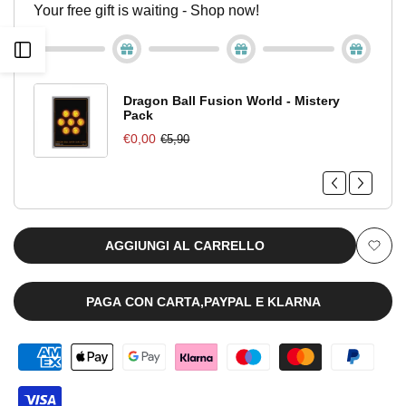
Your free gift is waiting - Shop now!
Cover
Cover
Apri
Tokyo
Tokyo
barra
Revengers
Revengers
Dragon Ball Fusion World - Mistery
Pack
Exhibition
Exhibition
€0,00
€5,90
laterale
''Chifuyu
''Chifuyu
Matsuno''
Matsuno''
[JAP]
[JAP]
AGGIUNGI AL CARRELLO
Aggiu
alla
PAGA CON CARTA,PAYPAL E KLARNA
lista
dei