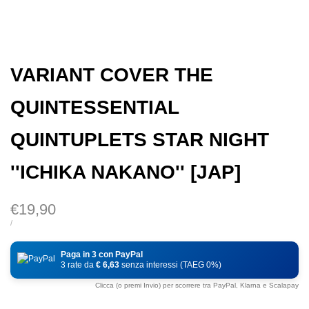
VARIANT COVER THE
QUINTESSENTIAL
QUINTUPLETS STAR NIGHT
''ICHIKA NAKANO'' [JAP]
Prezzo
€19,90
di
PREZZO
PER
/
DI
vendita
UNITÀ
Paga in 3 con PayPal
3 rate da
€ 6,63
senza interessi (TAEG 0%)
Clicca (o premi Invio) per scorrere tra PayPal, Klarna e Scalapay