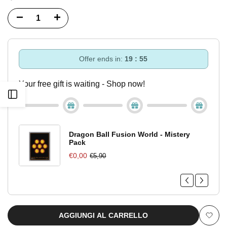
Diminuisci
Incrementa
quantità
quantità
per
per
Offer ends in:
19 : 55
Variant
Variant
Your free gift is waiting - Shop now!
Apri
Cover
Cover
The
The
barra
Quintessential
Quintessential
Dragon Ball Fusion World - Mistery
Pack
laterale
Quintuplets
Quintuplets
€0,00
€5,90
Star
Star
Night
Night
''Ichika
''Ichika
AGGIUNGI AL CARRELLO
Aggiu