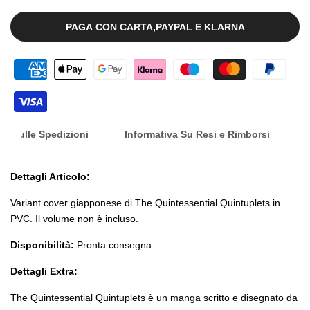
Nakano''
Nakano''
alla
PAGA CON CARTA,PAYPAL E KLARNA
[JAP]
[JAP]
lista
dei
desid
nfo Sulle Spedizioni
Informativa Su Resi e Rimborsi
Dettagli Articolo:
Variant cover giapponese di The Quintessential Quintuplets in
PVC. Il volume non è incluso.
Disponibilità:
Pronta consegna
Dettagli Extra:
The Quintessential Quintuplets è un manga scritto e disegnato da