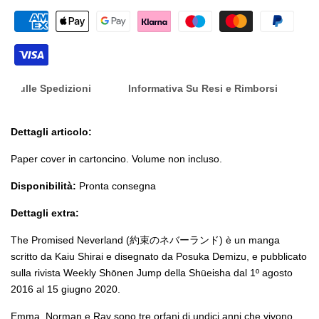
lista
dei
desid
nfo Sulle Spedizioni
Informativa Su Resi e Rimborsi
Dettagli articolo:
Paper cover in cartoncino. Volume non incluso.
Disponibilità:
Pronta consegna
Dettagli extra:
The Promised Neverland (約束のネバーランド) è un manga
scritto da Kaiu Shirai e disegnato da Posuka Demizu, e pubblicato
sulla rivista Weekly Shōnen Jump della Shūeisha dal 1º agosto
2016 al 15 giugno 2020.
Emma, Norman e Ray sono tre orfani di undici anni che vivono