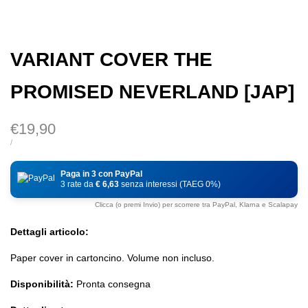
VARIANT COVER THE
PROMISED NEVERLAND [JAP]
Prezzo
€19,90
di
PREZZO
PER
/
DI
vendita
UNITÀ
Paga in 3 con PayPal
3 rate da
€ 6,63
senza interessi (TAEG 0%)
Clicca (o premi Invio) per scorrere tra PayPal, Klarna e Scalapay
Dettagli articolo:
Paper cover in cartoncino. Volume non incluso.
Disponibilità:
Pronta consegna