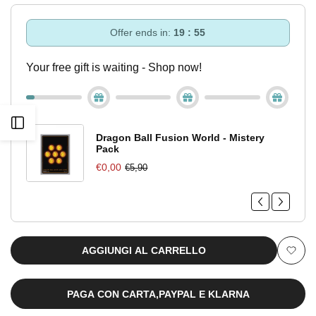
quantità
quantità
per
per
Offer ends in:
19 : 55
Variant
Variant
Your free gift is waiting - Shop now!
Cover
Cover
The
The
Apri
Promised
Promised
Dragon Ball Fusion World - Mistery
Pack
barra
Neverland
Neverland
€0,00
€5,90
[JAP]
[JAP]
laterale
AGGIUNGI AL CARRELLO
Aggiu
alla
PAGA CON CARTA,PAYPAL E KLARNA