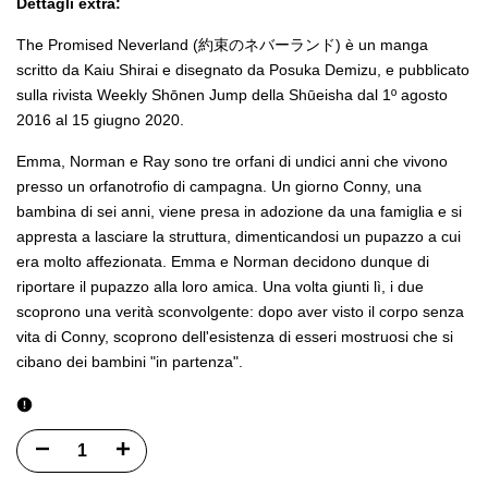
Dettagli extra:
The Promised Neverland (約束のネバーランド) è un manga
scritto da Kaiu Shirai e disegnato da Posuka Demizu, e pubblicato
sulla rivista Weekly Shōnen Jump della Shūeisha dal 1º agosto
2016 al 15 giugno 2020.
Emma, Norman e Ray sono tre orfani di undici anni che vivono
presso un orfanotrofio di campagna. Un giorno Conny, una
bambina di sei anni, viene presa in adozione da una famiglia e si
appresta a lasciare la struttura, dimenticandosi un pupazzo a cui
era molto affezionata. Emma e Norman decidono dunque di
riportare il pupazzo alla loro amica. Una volta giunti lì, i due
scoprono una verità sconvolgente: dopo aver visto il corpo senza
vita di Conny, scoprono dell'esistenza di esseri mostruosi che si
cibano dei bambini "in partenza".
Diminuisci
Incrementa