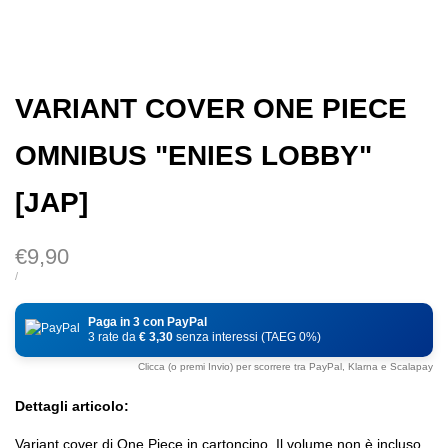
VARIANT COVER ONE PIECE
OMNIBUS "ENIES LOBBY"
[JAP]
Prezzo
€9,90
di
PREZZO
PER
/
DI
vendita
UNITÀ
Paga in 3 con PayPal
3 rate da
€ 3,30
senza interessi (TAEG 0%)
Clicca (o premi Invio) per scorrere tra PayPal, Klarna e Scalapay
Dettagli articolo:
Variant cover di One Piece in cartoncino. Il volume non è incluso.