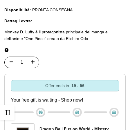
Disponibilità:
PRONTA CONSEGNA
Dettagli extra:
Monkey D. Luffy è il protagonista principale del manga e
dell'anime "One Piece" creato da Eiichiro Oda.
Diminuisci
Incrementa
quantità
quantità
per
per
Offer ends in:
19 : 55
Variant
Variant
Your free gift is waiting - Shop now!
Cover
Cover
Apri
One
One
barra
Piece
Piece
Dragon Ball Fusion World - Mistery