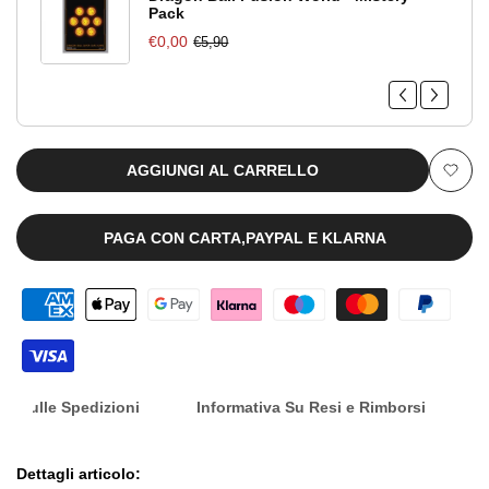
Pack
Omnibus
Omnibus
€0,00
€5,90
laterale
"Enies
"Enies
Lobby"
Lobby"
[JAP]
[JAP]
AGGIUNGI AL CARRELLO
Aggiu
alla
PAGA CON CARTA,PAYPAL E KLARNA
lista
dei
desid
nfo Sulle Spedizioni
Informativa Su Resi e Rimborsi
Dettagli articolo: