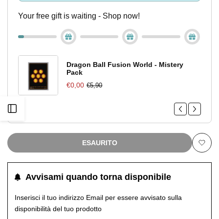
Your free gift is waiting - Shop now!
Dragon Ball Fusion World - Mistery
Pack
€0,00
€5,90
Apri
barra
ESAURITO
Aggiu
laterale
alla
Avvisami quando torna disponibile
lista
Inserisci il tuo indirizzo Email per essere avvisato sulla
disponibilità del tuo prodotto
dei