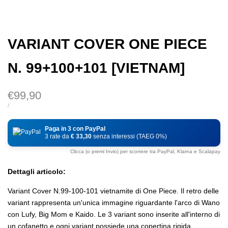
VARIANT COVER ONE PIECE
N. 99+100+101 [VIETNAM]
Prezzo
€99,90
di
PREZZO
PER
/
DI
vendita
UNITÀ
Paga in 3 con PayPal
3 rate da
€ 33,30
senza interessi (TAEG 0%)
Clicca (o premi Invio) per scorrere tra PayPal, Klarna e Scalapay
Dettagli articolo:
Variant Cover N.99-100-101 vietnamite di One Piece. Il retro delle
variant rappresenta un'unica immagine riguardante l'arco di Wano
con Lufy, Big Mom e Kaido. Le 3 variant sono inserite all'interno di
un cofanetto e ogni variant possiede una copertina rigida