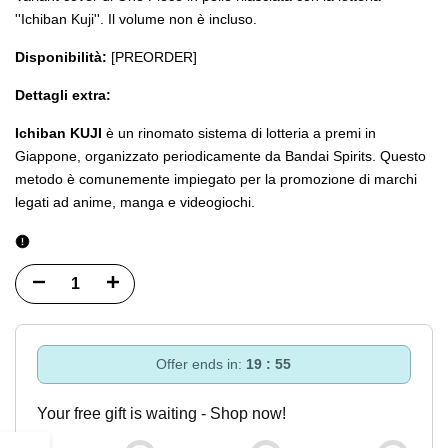
''Ichiban Kuji''. Il volume non è incluso.
Disponibilità:
[PREORDER]
Dettagli extra:
Ichiban KUJI
è un rinomato sistema di lotteria a premi in
Giappone, organizzato periodicamente da Bandai Spirits. Questo
metodo è comunemente impiegato per la promozione di marchi
legati ad anime, manga e videogiochi.
Diminuisci
Incrementa
quantità
quantità
per
per
Offer ends in:
19 : 55
Variant
Variant
Your free gift is waiting - Shop now!
Cover
Cover