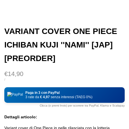
VARIANT COVER ONE PIECE
ICHIBAN KUJI ''NAMI'' [JAP]
[PREORDER]
Prezzo
€14,90
di
PREZZO
PER
/
DI
vendita
UNITÀ
Paga in 3 con PayPal
3 rate da
€ 4,97
senza interessi (TAEG 0%)
Clicca (o premi Invio) per scorrere tra PayPal, Klarna e Scalapay
Dettagli articolo:
Variant cover di One Piece in pelle rilasciata con la lotteria