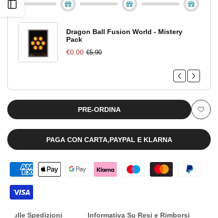
Apri
One
One
barra
Piece
Piece
Dragon Ball Fusion World - Mistery
Pack
Ichiban
Ichiban
€0,00
€5,90
laterale
Kuji
Kuji
''Nami''
''Nami''
[JAP]
[JAP]
PRE-ORDINA
Aggiu
[PREORDER]
[PREORDER]
alla
PAGA CON CARTA,PAYPAL E KLARNA
lista
dei
desid
nfo Sulle Spedizioni
Informativa Su Resi e Rimborsi