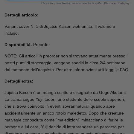
Clicca (o premi Invio) per scorrere tra PayPal, Klarna e Scalapay
Dettagli articolo:
Variant cover N. 1 di Jujutsu Kaisen vietnamita.
Il volume è
incluso.
Disponibilità:
Preorder
NOTE:
Gli articoli in preorder non si trovano attualmente presso i
nostri punti di stoccaggio, vengono spediti in circa 2/4 settimane
dal momento dell'acquisto. Per altre informazioni utili leggi le FAQ.
Dettagli extra:
Jujutsu Kaisen è un manga scritto e disegnato da Gege Akutami.
La trama segue Yuji Itadori, uno studente delle scuole superiori,
che si trova coinvolto in eventi sovrannaturali quando apre
accidentalmente un antico rotolo maledetto. Dopo che creature
malvagie conosciute come "maledizioni" minacciano di ferire le
persone a lui care, Yuji decide di intraprendere un percorso per
diventare un mago e combattere contro queste minacce oscure.