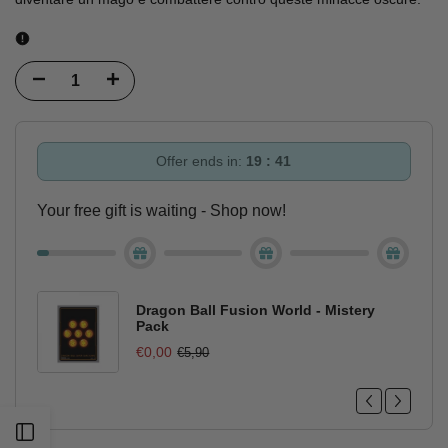
Diminuisci
Incrementa
quantità
quantità
per
per
Offer ends in:
19 : 40
Variant
Variant
Your free gift is waiting - Shop now!
Cover
Cover
Jujutsu
Jujutsu
Kaisen
Kaisen
Dragon Ball Fusion World - Mistery
Pack
N.
N.
€0,00
€5,90
1
1
[VIETNAM]
[VIETNAM]
Apri