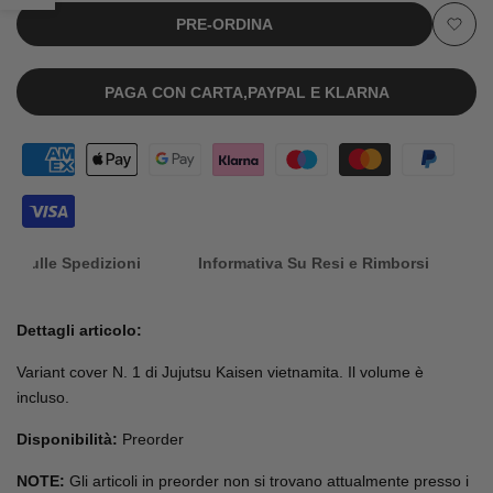
[PREORDER]
[PREORDER]
PRE-ORDINA
barra
Aggiu
alla
PAGA CON CARTA,PAYPAL E KLARNA
laterale
lista
dei
desid
nfo Sulle Spedizioni
Informativa Su Resi e Rimborsi
Dettagli articolo:
Variant cover N. 1 di Jujutsu Kaisen vietnamita.
Il volume è
incluso.
Disponibilità:
Preorder
NOTE:
Gli articoli in preorder non si trovano attualmente presso i