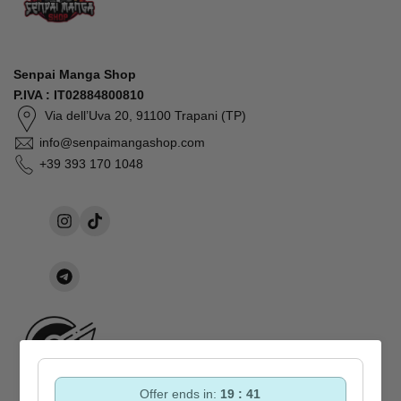
Senpai Manga Shop
P.IVA : IT02884800810
Via dell’Uva 20, 91100 Trapani (TP)
info@senpaimangashop.com
+39 393 170 1048
Instagram
TikTok
Condividi
su
Telegram
INFORMATIVE:
Offer ends in:
19 : 40