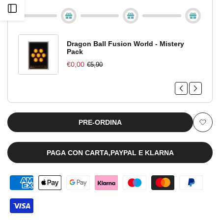
Cover
Cover
Apri
JoJo's
JoJo's
barra
Bizarre
Bizarre
Dragon Ball Fusion World - Mistery
Pack
laterale
Adventure:
Adventure:
€0,00
€5,90
Diamond
Diamond
Is
Is
Unbreakable
Unbreakable
PRE-ORDINA
Aggiu
+
+
alla
PAGA CON CARTA,PAYPAL E KLARNA
Segnalibri
Segnalibri
lista
[JAP]
[JAP]
dei
desid