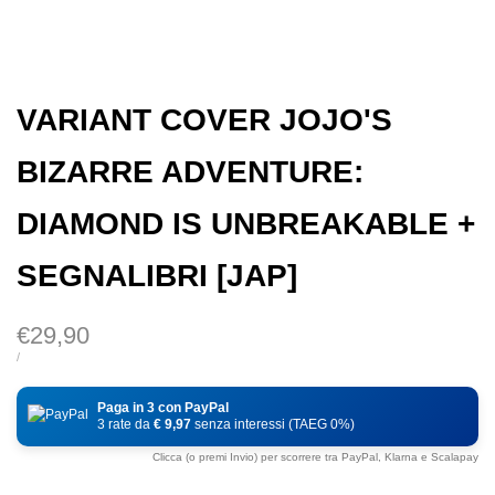
VARIANT COVER JOJO'S
BIZARRE ADVENTURE:
DIAMOND IS UNBREAKABLE +
SEGNALIBRI [JAP]
Prezzo
€29,90
di
PREZZO
PER
/
DI
vendita
UNITÀ
Paga in 3 con PayPal
3 rate da
€ 9,97
senza interessi (TAEG 0%)
Clicca (o premi Invio) per scorrere tra PayPal, Klarna e Scalapay