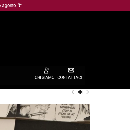
6 agosto 🌴
CHI SIAMO
CONTATTACI
Torna
Monkey
One
a
D.
Piece
Best
Luffy
Promotion
Selling
P-
Card:
Products
080
Monkey
Mos
D.