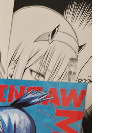
Burger
Luffy
V.2
P-
[JAP]
159
Silver+
Gold
Version
–
29°
Anniversary
[JAP]
[PREORDER]