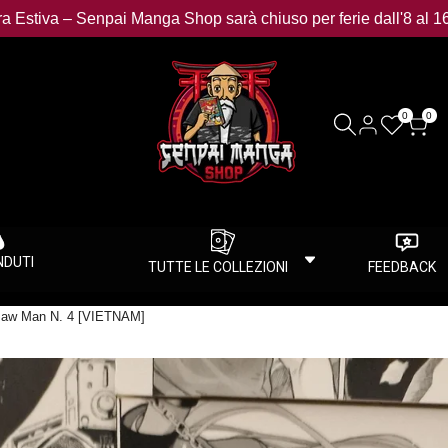
a Estiva – Senpai Manga Shop sarà chiuso per ferie dall'8 al 1
0
0
ENDUTI
TUTTE LE COLLEZIONI
FEEDBACK
nsaw Man N. 4 [VIETNAM]