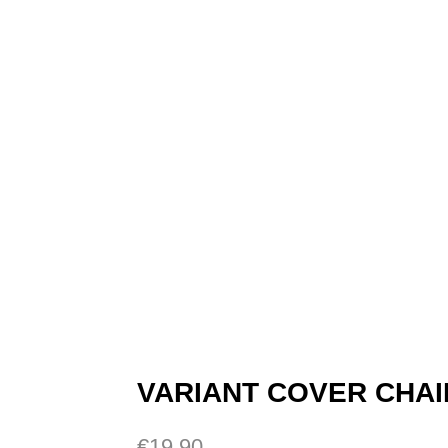
VARIANT COVER CHAI
Prezzo
€19,90