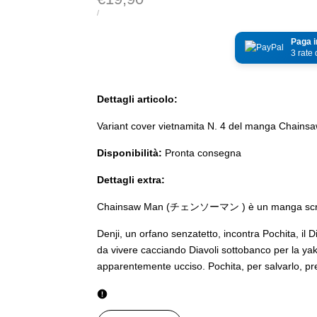
di
PREZZO
PER
/
DI
vendita
UNITÀ
Paga i
3 rate
Dettagli articolo:
Variant cover vietnamita N. 4 del manga Chains
Disponibilità:
Pronta consegna
Dettagli extra:
Chainsaw Man (チェンソーマン ) è un manga scritto
Denji, un orfano senzatetto, incontra Pochita, il
da vivere cacciando Diavoli sottobanco per la yaku
apparentemente ucciso. Pochita, per salvarlo, p