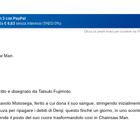
n 3 con PayPal
 da
€ 6,63
senza interessi (TAEG 0%)
Clicca (o premi Invio) per scorrere tra
aw Man.
 e disegnato da Tatsuki Fujimoto.
 Diavolo Motosega, ferito a cui dona il suo sangue, stringendo inizialm
za per ripagare i debiti di Denji; questo finché un giorno, in uno scont
rende il posto del suo cuore trasformandolo così in Chainsaw Man.