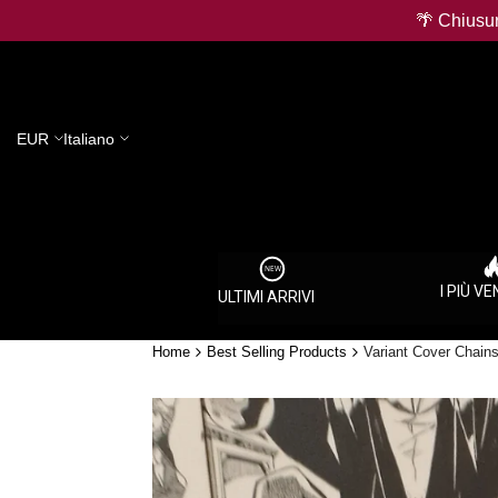
Salta
🌴 Chiusur
al
contenuto
EUR
Italiano
I PIÙ V
ULTIMI ARRIVI
Home
Best Selling Products
Variant Cover Chai