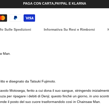
alla
PAGA CON CARTA,PAYPAL E KLARNA
lista
dei
nfo Sulle Spedizioni
Informativa Su Resi e Rimborsi
desideri
aw Man.
 e disegnato da Tatsuki Fujimoto.
 Diavolo Motosega, ferito a cui dona il suo sangue, stringendo inizialm
za per ripagare i debiti di Denji; questo finché un giorno, in uno scont
rende il posto del suo cuore trasformandolo così in Chainsaw Man.