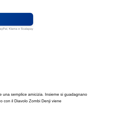
Paga in 3 con Klarna
3 rate da
€ 6,63
in modo semplice e flessibile
 PayPal, Klarna e Scalapay
ente una semplice amicizia. Insieme si guadagnano
ro con il Diavolo Zombi Denji viene