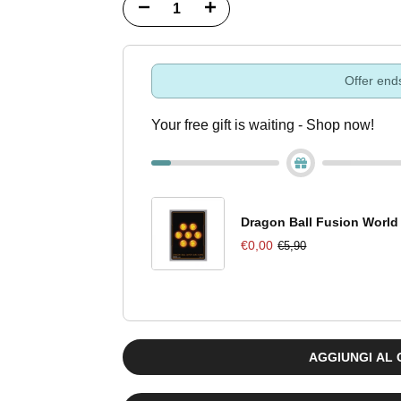
Diminuisci
Incrementa
quantità
quantità
per
per
Offer end
Variant
Variant
Your free gift is waiting - Shop now!
Cover
Cover
Chainsaw
Chainsaw
Man
Man
Dragon Ball Fusion World 
€0,00
€5,90
N.
N.
4
4
[VIETNAM]
[VIETNAM]
AGGIUNGI AL