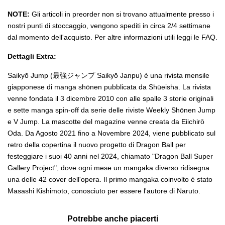
NOTE:
Gli articoli in preorder non si trovano attualmente presso i
nostri punti di stoccaggio, vengono spediti in circa 2/4 settimane
dal momento dell'acquisto. Per altre informazioni utili leggi le FAQ.
Dettagli Extra:
Saikyō Jump (最強ジャンプ Saikyō Janpu) è una rivista mensile
giapponese di manga shōnen pubblicata da Shūeisha. La rivista
venne fondata il 3 dicembre 2010 con alle spalle 3 storie originali
e sette manga spin-off da serie delle riviste Weekly Shōnen Jump
e V Jump. La mascotte del magazine venne creata da Eiichirō
Oda. Da Agosto 2021 fino a Novembre 2024, viene pubblicato sul
retro della copertina il nuovo progetto di Dragon Ball per
festeggiare i suoi 40 anni nel 2024, chiamato "Dragon Ball Super
Gallery Project", dove ogni mese un mangaka diverso ridisegna
una delle 42 cover dell'opera. Il primo mangaka coinvolto è stato
Masashi Kishimoto, conosciuto per essere l'autore di Naruto.
Potrebbe anche piacerti