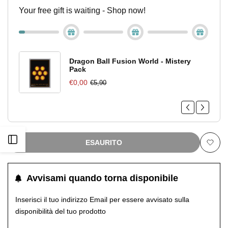
Your free gift is waiting - Shop now!
Dragon Ball Fusion World - Mistery
Pack
€0,00
€5,90
Apri
ESAURITO
Aggiu
barra
alla
Avvisami quando torna disponibile
laterale
lista
Inserisci il tuo indirizzo Email per essere avvisato sulla
disponibilità del tuo prodotto
dei