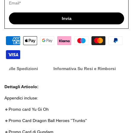
desid
Invia
nfo Sulle Spedizioni
Informativa Su Resi e Rimborsi
Dettagli Articolo:
Appendici incluse:
🔹️Promo card Yu Gi Oh
🔹️Promo Card Dragon Ball Heroes ''Trunks''
🔹️Promo Card di Gundam