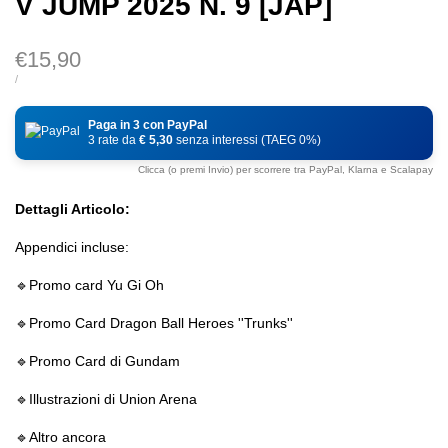
V JUMP 2025 N. 9 [JAP]
Prezzo
€15,90
di
PREZZO
PER
/
DI
vendita
UNITÀ
Paga in 3 con PayPal
3 rate da
€ 5,30
senza interessi (TAEG 0%)
Clicca (o premi Invio) per scorrere tra PayPal, Klarna e Scalapay
Dettagli Articolo:
Appendici incluse:
🔹️Promo card Yu Gi Oh
🔹️Promo Card Dragon Ball Heroes ''Trunks''
🔹️Promo Card di Gundam
🔹️Illustrazioni di Union Arena
🔹️Altro ancora