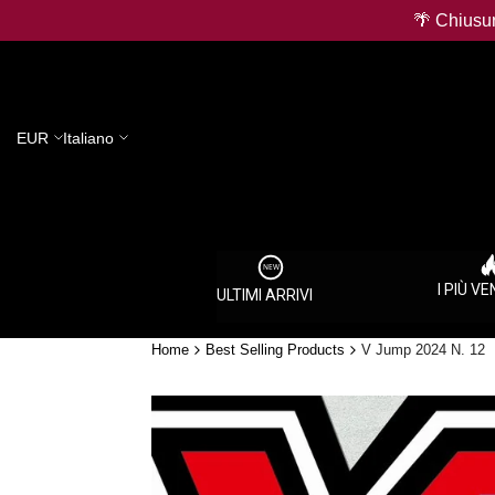
Salta
🌴 Chiusur
al
contenuto
EUR
Italiano
I PIÙ V
ULTIMI ARRIVI
Home
Best Selling Products
V Jump 2024 N. 12