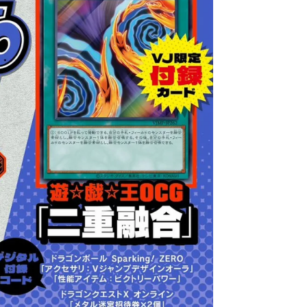
Burger
Luffy
V.2
P-
[JAP]
159
Silver+
Gold
Version
–
29°
Anniversary
[JAP]
[PREORDER]