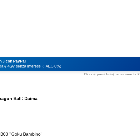
n 3 con PayPal
 da
€ 4,97
senza interessi (TAEG 0%)
Clicca (o premi Invio) per scorrere tra
ragon Ball: Daima
FB03 ''Goku Bambino''