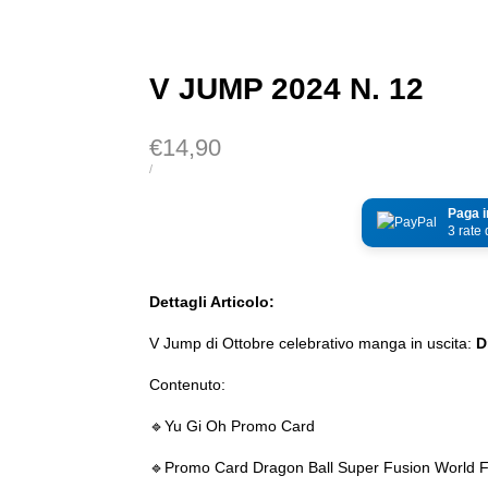
V JUMP 2024 N. 12
Prezzo
€14,90
di
PREZZO
PER
/
DI
vendita
UNITÀ
Paga i
3 rate
Dettagli Articolo:
V Jump di Ottobre celebrativo manga in uscita:
D
Contenuto:
🔹️Yu Gi Oh Promo Card
🔹️Promo Card Dragon Ball Super Fusion World 