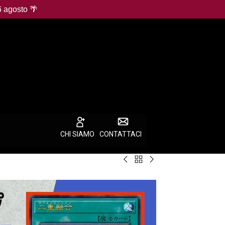
6 agosto 🌴
CHI SIAMO
CONTATTACI
Torna
Monkey
One
a
D.
Piece
Best
Luffy
Promotion
Selling
P-
Card:
Products
080
Monkey
Mos
D.