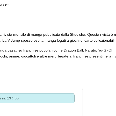
NO.8''
na rivista mensile di manga pubblicata dalla Shueisha. Questa rivista
i. La V Jump spesso ospita manga legati a giochi di carte collezionabili
 manga basati su franchise popolari come Dragon Ball, Naruto, Yu-Gi-Oh!, 
ochi, anime, giocattoli e altre merci legate ai franchise presenti nella ri
s in:
19 : 54