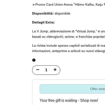
🔹️Promo Card Union Arena ''Hibino Kafka, Kaiju 
Disponibilità:
disponibile
Dettagli Extra:
La V Jump, abbreviazione di "Virtual Jump," è u
basati su videogiochi, anime, e franchise popolar
La rivista include spesso capitoli serializzati di
informazioni, anteprime e articoli su nuovi videogi
Diminuisci
Incrementa
quantità
quantità
per
per
Offer end
V
V
Your free gift is waiting - Shop now!