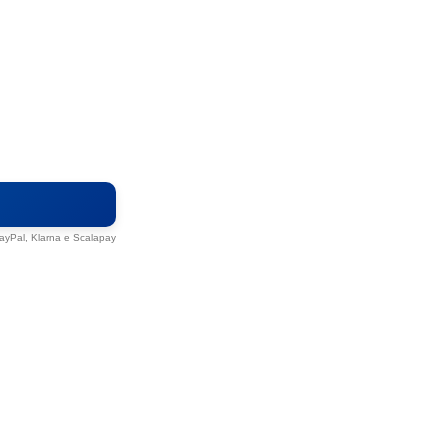
Paga in 3 con Klarna
3 rate da
€ 4,97
in modo semplice e flessibile
 PayPal, Klarna e Scalapay