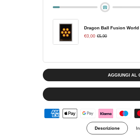
Jump
Jump
2024
2024
N.
N.
Dragon Ball Fusion World 
€0,00
€5,90
12
12
AGGIUNGI AL
Descrizione
I