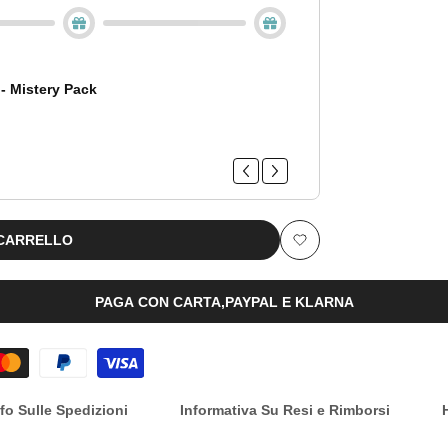
- Mistery Pack
Mist
One 
€0,0
€0,0
 CARRELLO
Aggiungi
alla
PAGA CON CARTA,PAYPAL E KLARNA
lista
dei
nfo Sulle Spedizioni
Informativa Su Resi e Rimborsi
desideri