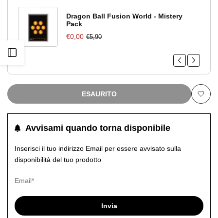
Dragon Ball Fusion World - Mistery
Pack
€0,00
€5,90
Apri
barra
ESAURITO
laterale
Aggiu
alla
Avvisami quando torna disponibile
lista
Inserisci il tuo indirizzo Email per essere avvisato sulla
disponibilità del tuo prodotto
dei
desid
Invia