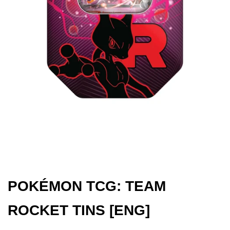
Gol
Ver
–
29°
Ann
[JAP
[PR
POKÉMON TCG: TEAM
ROCKET TINS [ENG]