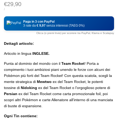
Prezzo
€29,90
di
PREZZO
PER
/
DI
vendita
UNITÀ
Paga in 3 con PayPal
3 rate da
€ 9,97
senza interessi (TAEG 0%)
Clicca (o premi Invio) per scorrere tra PayPal, Klarna e Scalapay
Dettagli articolo:
Articolo in lingua
INGLESE.
Punta al dominio del mondo con il
Team Rocket
! Porta a
compimento i tuoi ambiziosi piani unendo le forze con alcuni dei
Pokémon più forti del Team Rocket! Con questa scatola, scegli la
mente strategica di
Mewtwo
ex del Team Rocket, le potenti
tossine di
Nidoking
ex del Team Rocket o l'orgoglioso potere di
Persian
ex del Team Rocket come carta promozionale foil, poi
scopri altri Pokémon e carte Allenatore all'interno di una manciata
di buste di espansione.
Ogni Tin contiene: