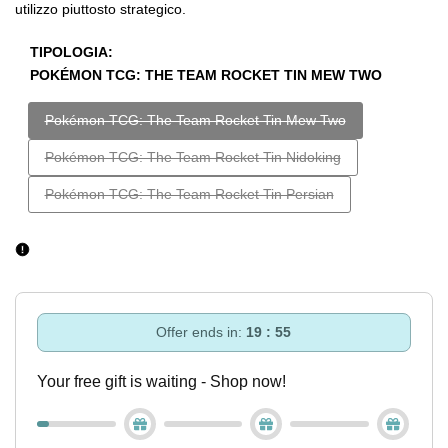
utilizzo piuttosto strategico.
TIPOLOGIA:
POKÉMON TCG: THE TEAM ROCKET TIN MEW TWO
Esaurito
Pokémon TCG: The Team Rocket Tin Mew Two
Esaurito
Pokémon TCG: The Team Rocket Tin Nidoking
Esaurito
Pokémon TCG: The Team Rocket Tin Persian
Offer ends in:
19 : 55
Your free gift is waiting - Shop now!