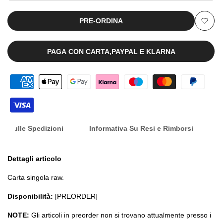
[JAP]
[JAP]
PRE-ORDINA
Aggiu
[PREORDER]
[PREORDER]
alla
PAGA CON CARTA,PAYPAL E KLARNA
lista
dei
desid
nfo Sulle Spedizioni
Informativa Su Resi e Rimborsi
Dettagli articolo
Carta singola raw.
Disponibilità:
[PREORDER]
NOTE:
Gli articoli in preorder non si trovano attualmente presso i