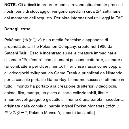
NOTE:
Gli articoli in preorder non si trovano attualmente presso i
nostri punti di stoccaggio, vengono spediti in circa 2/4 settimane
dal momento dell'acquisto. Per altre informazioni utili leggi le FAQ.
Dettagli extra
Pokémon (ポケモン) è un media franchise giapponese di
proprietà della The Pokémon Company, creato nel 1996 da
Satoshi Tajiri. Esso è incentrato su delle creature immaginarie
chiamate "Pokémon", che gli umani possono catturare, allenare e
far combattere per divertimento. Il franchise nasce come coppia
di videogiochi sviluppati da Game Freak e pubblicati da Nintendo
per la console portatile Game Boy. L'enorme successo ottenuto in
tutto il mondo ha portato alla creazione di ulteriori videogiochi,
anime, film, manga, un gioco di carte collezionabili, libri e
innumerevoli gadget e giocattoli. Il nome è una parola macedonia
originata dalla coppia di parole inglesi Pocket Monsters (ポケット
モンスター?, Poketto Monsutā, «mostri tascabili»).