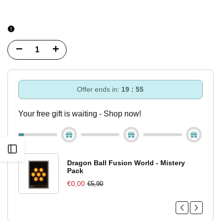
Diminuisci
Incrementa
quantità
quantità
per
per
Offer ends in:
19 : 55
Pokemon
Pokemon
Your free gift is waiting - Shop now!
Card
Card
Game
Game
Apri
Terastal
Terastal
Dragon Ball Fusion World - Mistery
Pack
barra
Festival
Festival
€0,00
€5,90
laterale
Flareon
Flareon
021/187
021/187