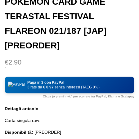
POKEMON CARD GAME
TERASTAL FESTIVAL
FLAREON 021/187 [JAP]
[PREORDER]
Prezzo
€2,90
di
PREZZO
PER
/
DI
vendita
UNITÀ
Paga in 3 con PayPal
3 rate da
€ 0,97
senza interessi (TAEG 0%)
Clicca (o premi Invio) per scorrere tra PayPal, Klarna e Scalapay
Dettagli articolo
Carta singola raw.
Disponibilità:
[PREORDER]