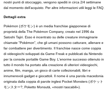
nostri punti di stoccaggio, vengono spediti in circa 2/4 settimane
dal momento dell'acquisto. Per altre informazioni utili leggi le FAQ.
Dettagli extra
Pokémon (ポケモン) è un media franchise giapponese di
proprietà della The Pokémon Company, creato nel 1996 da
Satoshi Tajiri. Esso è incentrato su delle creature immaginarie
chiamate "Pokémon", che gli umani possono catturare, allenare e
far combattere per divertimento. Il franchise nasce come coppia
di videogiochi sviluppati da Game Freak e pubblicati da Nintendo
per la console portatile Game Boy. L'enorme successo ottenuto in
tutto il mondo ha portato alla creazione di ulteriori videogiochi,
anime, film, manga, un gioco di carte collezionabili, libri e
innumerevoli gadget e giocattoli. Il nome è una parola macedonia
originata dalla coppia di parole inglesi Pocket Monsters (ポケット
モンスター?, Poketto Monsutā, «mostri tascabili»).