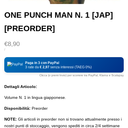
ONE PUNCH MAN N. 1 [JAP]
[PREORDER]
Prezzo
€8,90
di
PREZZO
PER
/
DI
vendita
UNITÀ
Paga in 3 con PayPal
3 rate da
€ 2,97
senza interessi (TAEG 0%)
Clicca (o premi Invio) per scorrere tra PayPal, Klarna e Scalapay
Dettagli Articolo:
Volume N. 1 in lingua giapponese.
Disponibilità:
Preorder
NOTE:
Gli articoli in preorder non si trovano attualmente presso i
nostri punti di stoccaggio, vengono spediti in circa 2/4 settimane