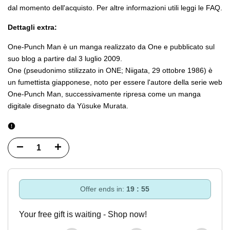
dal momento dell'acquisto. Per altre informazioni utili leggi le FAQ.
Dettagli extra:
One-Punch Man è un manga realizzato da One e pubblicato sul
suo blog a partire dal 3 luglio 2009.
One (pseudonimo stilizzato in ONE; Niigata, 29 ottobre 1986) è
un fumettista giapponese, noto per essere l'autore della serie web
One-Punch Man, successivamente ripresa come un manga
digitale disegnato da Yūsuke Murata.
Diminuisci
Incrementa
quantità
quantità
per
per
Offer ends in:
19 : 55
One
One
Your free gift is waiting - Shop now!
Punch
Punch