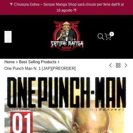
Salta
🌴 Chiusura Estiva – Senpai Manga Shop sarà chiuso per ferie dall'8 al
🛡️
O
al
16 agosto 🌴
contenuto
0
Home
Best Selling Products
Torna
Monkey
On
One Punch Man N. 1 [JAP][PREORDER]
a
D.
Pie
Best
Luffy
Pro
Selling
P-
Car
Products
080
Mon
Mos
D.
Burger
Luff
V.2
P-
[JAP]
159
Silv