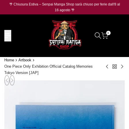
Salta
🌴 Chiusura Estiva – Senpai Manga Shop sarà chiuso per ferie dall'8 al
🛡️
O
al
16 agosto 🌴
contenuto
0
Home
Artbook
One Piece Only Exhibition Official Catalog Memories
Torna
Opuscolo
Boo
Tokyo Version [JAP]
a
Bonus
My
Artbook
My
Her
Hero
Aca
Academia
(Set
(Set
di
di
4
4
tipi)
tipi)
[JAP
[JAP]
[PR