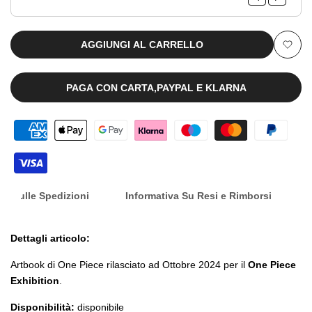
laterale
Memories
Memories
Tokyo
Tokyo
AGGIUNGI AL CARRELLO
Aggiu
Version
Version
alla
PAGA CON CARTA,PAYPAL E KLARNA
[JAP]
[JAP]
lista
dei
desid
nfo Sulle Spedizioni
Informativa Su Resi e Rimborsi
Dettagli articolo:
Artbook di One Piece rilasciato ad Ottobre 2024 per il
One Piece
Exhibition
.
Disponibilità:
disponibile