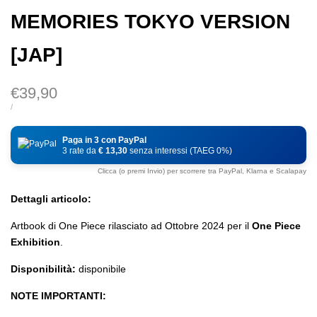
MEMORIES TOKYO VERSION
[JAP]
Prezzo
€39,90
di
PREZZO
PER
/
DI
vendita
UNITÀ
Paga in 3 con PayPal
3 rate da
€ 13,30
senza interessi (TAEG 0%)
Clicca (o premi Invio) per scorrere tra PayPal, Klarna e Scalapay
Dettagli articolo:
Artbook di One Piece rilasciato ad Ottobre 2024 per il
One Piece
Exhibition
.
Disponibilità:
disponibile
NOTE IMPORTANTI: