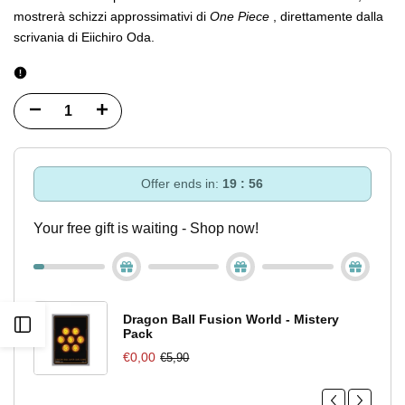
mostrerà schizzi approssimativi di
One Piece
, direttamente dalla
scrivania di Eiichiro Oda.
Diminuisci
Incrementa
quantità
quantità
per
per
Offer ends in:
19 : 55
One
One
Your free gift is waiting - Shop now!
Piece
Piece
Only
Only
Exhibition
Exhibition
Dragon Ball Fusion World - Mistery
Apri
Pack
Official
Official
€0,00
€5,90
barra
Catalog
Catalog