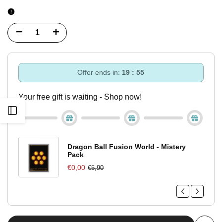
Diminuisci
Incrementa
quantità
quantità
per
per
Offer ends in:
19 : 55
One
One
Your free gift is waiting - Shop now!
Piece
Piece
Apri
Card
Card
barra
Game
Game
Dragon Ball Fusion World - Mistery
Pack
laterale
Standard
Standard
€0,00
€5,90
Battle
Battle
Pack
Pack
Vol.
Vol.