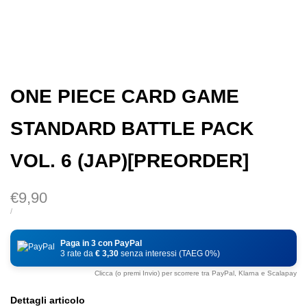
ONE PIECE CARD GAME
STANDARD BATTLE PACK
VOL. 6 (JAP)[PREORDER]
Prezzo
€9,90
di
PREZZO
PER
/
DI
vendita
UNITÀ
Paga in 3 con PayPal
3 rate da
€ 3,30
senza interessi (TAEG 0%)
Clicca (o premi Invio) per scorrere tra PayPal, Klarna e Scalapay
Dettagli articolo