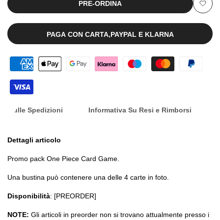
PRE-ORDINA
Aggiu
6
6
alla
PAGA CON CARTA,PAYPAL E KLARNA
(JAP)
(JAP)
lista
[PREORDER]
[PREORDER]
dei
desid
nfo Sulle Spedizioni
Informativa Su Resi e Rimborsi
Dettagli articolo
Promo pack One Piece Card Game.
Una bustina può contenere una delle 4 carte in foto.
Disponibilità
: [PREORDER]
NOTE:
Gli articoli in preorder non si trovano attualmente presso i