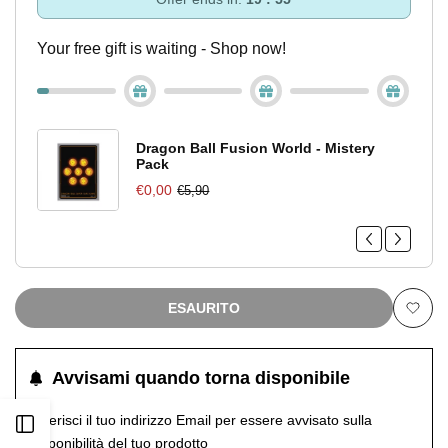
Your free gift is waiting - Shop now!
Dragon Ball Fusion World - Mistery
Pack
€0,00
€5,90
ESAURITO
Aggiu
alla
Avvisami quando torna disponibile
lista
Inserisci il tuo indirizzo Email per essere avvisato sulla
Apri
disponibilità del tuo prodotto
dei