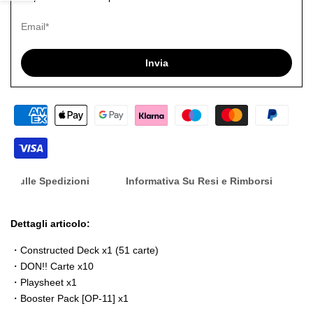
barra
desid
laterale
Invia
nfo Sulle Spedizioni
Informativa Su Resi e Rimborsi
Dettagli articolo:
・Constructed Deck x1 (51 carte)
・DON!! Carte x10
・Playsheet x1
・Booster Pack [OP-11] x1