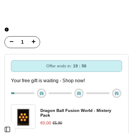
Diminuisci
Incrementa
quantità
quantità
per
per
Offer ends in:
19 : 55
One
One
Your free gift is waiting - Shop now!
Piece
Piece
Card
Card
Game
Game
Dragon Ball Fusion World - Mistery
Pack
Promo
Promo
€0,00
€5,90
Apri
Pack
Pack