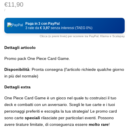
Prezzo
€11,90
di
PREZZO
PER
/
DI
vendita
UNITÀ
Paga in 3 con PayPal
3 rate da
€ 3,97
senza interessi (TAEG 0%)
Clicca (o premi Invio) per scorrere tra PayPal, Klarna e Scalapay
Dettagli articolo
Promo pack One Piece Card Game.
Disponibilità
: Pronta consegna (l'articolo richiede qualche giorno
in più del normale)
Dettagli extra
One Piece Card Game è un gioco nel quale tu costruisci il tuo
deck e combatti con un avversario. Scegli le tue carte e i tuoi
personaggi preferiti e escogita la tua strategia! Le promo card
sono carte
speciali
rilasciate per particolari eventi. Possono
avere tirature limitate, di conseguenza essere
molto rare
!