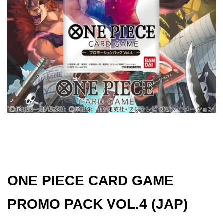
Gol
Ver
–
29°
Ann
[JAP
[PR
ONE PIECE CARD GAME
PROMO PACK VOL.4 (JAP)