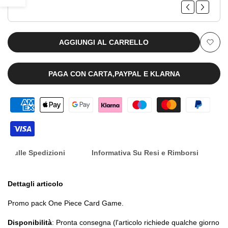
Vol.4
Vol.4
barra
(JAP)
(JAP)
AGGIUNGI AL CARRELLO
laterale
Aggiu
alla
PAGA CON CARTA,PAYPAL E KLARNA
lista
dei
desid
nfo Sulle Spedizioni
Informativa Su Resi e Rimborsi
Dettagli articolo
Promo pack One Piece Card Game.
Disponibilità
: Pronta consegna (l'articolo richiede qualche giorno