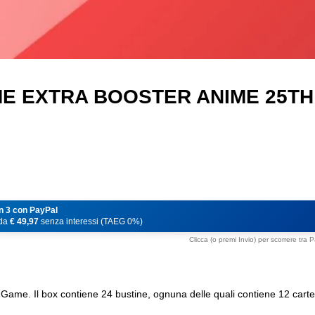
E EXTRA BOOSTER ANIME 25TH
n 3 con PayPal
 da
€ 49,97
senza interessi (TAEG 0%)
Clicca (o premi Invio) per scorrere tra
Game. Il box contiene 24 bustine, ognuna delle quali contiene 12 carte. O