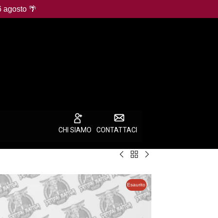
6 agosto 🌴
CHI SIAMO
CONTATTACI
Torna
Monkey
One
a
D.
Piece
Best
Luffy
Promotion
Esaurito
Selling
P-
Card:
Products
080
Monkey
Mos
D.