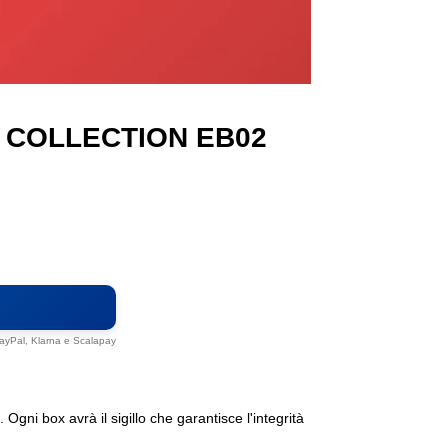
 COLLECTION EB02
Paga in 3 con Klarna
3 rate da
€ 49,97
in modo semplice e flessibile
 PayPal, Klarna e Scalapay
gni box avrà il sigillo che garantisce l'integrità