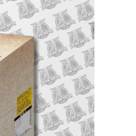
Burger
Luffy
V.2
P-
[JAP]
159
Silver+
Gold
Version
–
29°
Anniversary
[JAP]
[PREORDER]