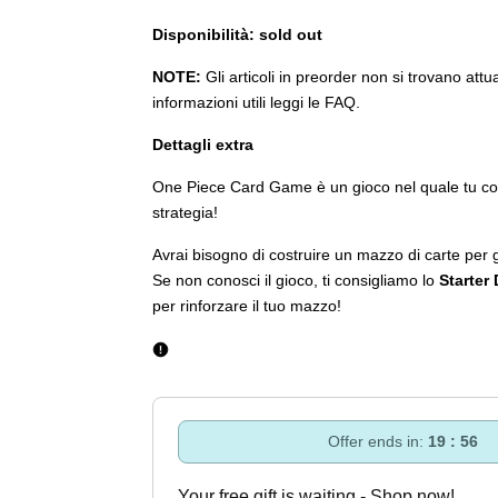
Disponibilità: sold out
NOTE:
Gli articoli in preorder non si trovano att
informazioni utili leggi le FAQ.
Dettagli extra
One Piece Card Game è un gioco nel quale tu costru
strategia!
Avrai bisogno di costruire un mazzo di carte p
Se non conosci il gioco, ti consigliamo lo
Starter
per rinforzare il tuo mazzo!
Offer ends in:
19 : 54
Your free gift is waiting - Shop now!