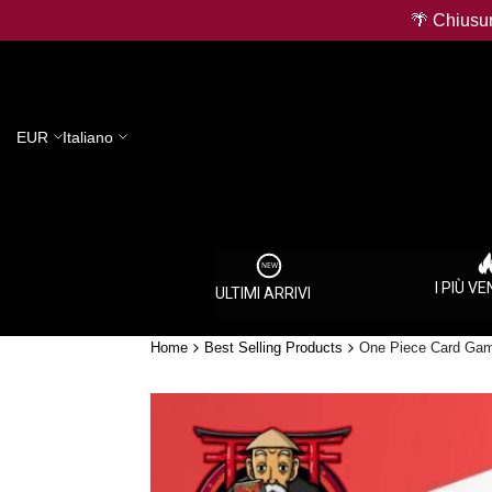
Salta
🌴 Chiusur
al
contenuto
EUR
Italiano
I PIÙ V
ULTIMI ARRIVI
Home
Best Selling Products
One Piece Card Game