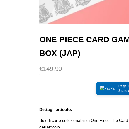
ONE PIECE CARD GAM
BOX (JAP)
Prezzo
€149,90
di
PREZZO
PER
/
DI
vendita
UNITÀ
Paga i
3 rate
Dettagli articolo:
Box di carte collezionabili di One Piece The Card 
dell'articolo.