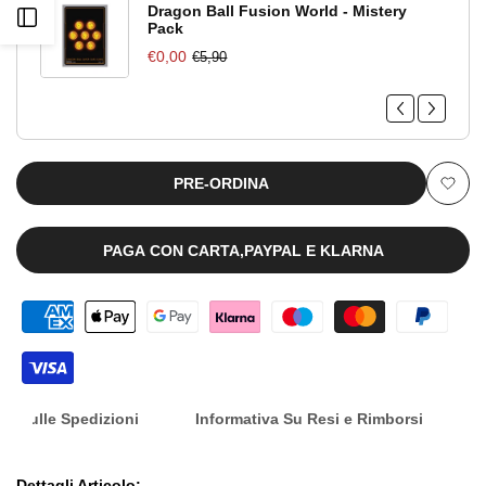
Premio
Premio
Dragon Ball Fusion World - Mistery
Apri
Pack
A
A
€0,00
€5,90
barra
BATTLE
BATTLE
laterale
ON
ON
PLANET
PLANET
PRE-ORDINA
Aggiu
NAMEK
NAMEK
alla
PAGA CON CARTA,PAYPAL E KLARNA
[JAP]
[JAP]
lista
[PREORDER]
[PREORDER]
dei
desid
nfo Sulle Spedizioni
Informativa Su Resi e Rimborsi
Dettagli Articolo: