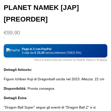
PLANET NAMEK [JAP]
[PREORDER]
Prezzo
€99,90
di
PREZZO
PER
/
DI
vendita
UNITÀ
Paga in 3 con PayPal
3 rate da
€ 33,30
senza interessi (TAEG 0%)
Clicca (o premi Invio) per scorrere tra PayPal, Klarna e Scalapay
Dettagli Articolo:
Figure Ichiban Kuji di Dragonball uscita nel 2023. Altezza: 22 cm
Disponibilità:
Pronta consegna
Dettagli Extra
"Dragon Ball Super" segue gli eventi di "Dragon Ball Z" e si