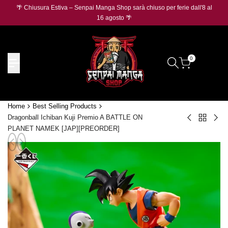
Salta
🌴 Chiusura Estiva – Senpai Manga Shop sarà chiuso per ferie dall'8 al
🛡️
O
al
16 agosto 🌴
contenuto
0
Home
Best Selling Products
Dragonball Ichiban Kuji Premio A BATTLE ON
Torna
Monkey
On
PLANET NAMEK [JAP][PREORDER]
a
D.
Pie
Best
Luffy
Pro
Selling
P-
Car
Products
080
Mon
Mos
D.
Burger
Luff
V.2
P-
[JAP]
159
Silv