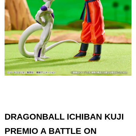
Gol
Ver
–
29°
Ann
[JAP
[PR
DRAGONBALL ICHIBAN KUJI
PREMIO A BATTLE ON