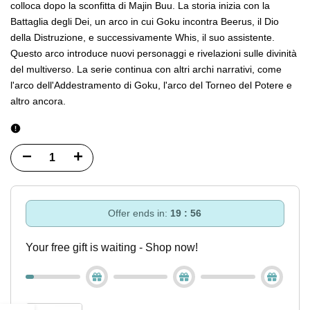
colloca dopo la sconfitta di Majin Buu. La storia inizia con la
Battaglia degli Dei, un arco in cui Goku incontra Beerus, il Dio
della Distruzione, e successivamente Whis, il suo assistente.
Questo arco introduce nuovi personaggi e rivelazioni sulle divinità
del multiverso. La serie continua con altri archi narrativi, come
l'arco dell'Addestramento di Goku, l'arco del Torneo del Potere e
altro ancora.
Diminuisci
Incrementa
quantità
quantità
per
per
Offer ends in:
19 : 55
Dragonball
Dragonball
Your free gift is waiting - Shop now!
Ichiban
Ichiban
Kuji
Kuji