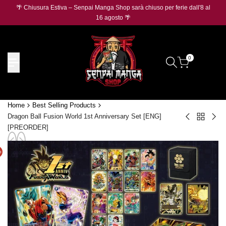
Salta
🌴 Chiusura Estiva – Senpai Manga Shop sarà chiuso per ferie dall'8 al
🛡️
O
al
16 agosto 🌴
contenuto
0
Home
Best Selling Products
Dragon Ball Fusion World 1st Anniversary Set [ENG]
Torna
Monkey
On
[PREORDER]
a
D.
Pie
Best
Luffy
Pro
Selling
o
P-
Car
Products
080
Mon
Mos
D.
Burger
Luff
V.2
P-
[JAP]
159
Silv