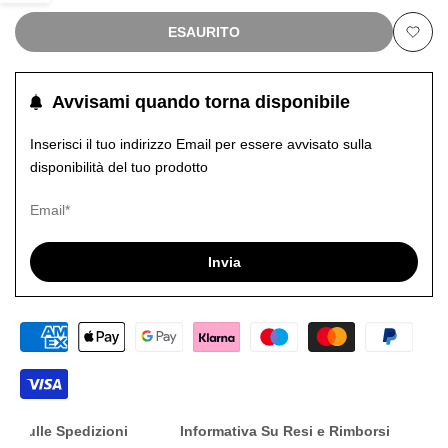
barra
ESAURITO
Aggiu
laterale
alla
Avvisami quando torna disponibile
lista
Inserisci il tuo indirizzo Email per essere avvisato sulla
disponibilità del tuo prodotto
dei
desid
Invia
nfo Sulle Spedizioni
Informativa Su Resi e Rimborsi