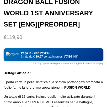
DRAGON BALL FUSION
WORLD 1ST ANNIVERSARY
SET [ENG][PREORDER]
Prezzo
€119,90
di
PREZZO
PER
/
DI
vendita
UNITÀ
Paga in 3 con PayPal
3 rate da
€ 39,97
senza interessi (TAEG 0%)
Clicca (o premi Invio) per scorrere tra PayPal, Klarna e Scalapay
Dettagli articolo:
Il porta carte in pelle sintetica e la scatola portaoggetti stampata a
foglio fanno la loro prima apparizione in
FUSION WORLD
!
Un totale di 15 carte, incluse quelle molto utilizzate durante il
primo anno e le SUPER COMBO essenziali per le battaglie,