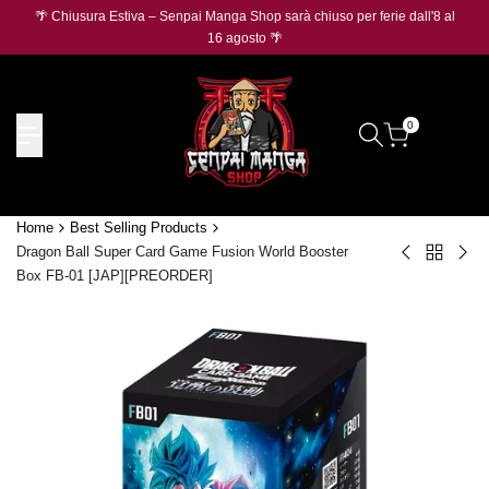
Salta
🌴 Chiusura Estiva – Senpai Manga Shop sarà chiuso per ferie dall'8 al
🛡️
O
al
16 agosto 🌴
contenuto
0
Home
Best Selling Products
Dragon Ball Super Card Game Fusion World Booster
Torna
One
ON
Box FB-01 [JAP][PREORDER]
a
Piece
PIE
Best
Magazine
CA
Selling
N.
GA
Products
1
Tre
[PREORDE
Che
vol.
[PR