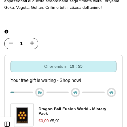
appassionati di questa straordinaria saga firmata Akira Toriyama.
Goku, Vegeta, Gohan, Crillin e tutti i
villains
dell'anime!
Diminuisci
Incrementa
quantità
quantità
per
per
Offer ends in:
19 : 55
Dragon
Dragon
Your free gift is waiting - Shop now!
Ball
Ball
Super
Super
Card
Card
Dragon Ball Fusion World - Mistery
Pack
Game
Game
€0,00
€5,90
Apri