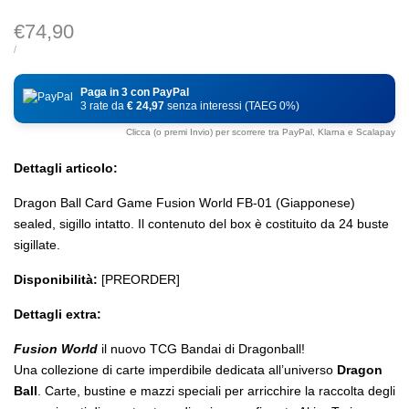
Prezzo
€74,90
di
PREZZO
PER
/
DI
vendita
UNITÀ
Paga in 3 con PayPal
3 rate da
€ 24,97
senza interessi (TAEG 0%)
Clicca (o premi Invio) per scorrere tra PayPal, Klarna e Scalapay
Dettagli articolo:
Dragon Ball Card Game Fusion World FB-01 (Giapponese)
sealed, sigillo intatto. Il contenuto del box è costituito da 24 buste
sigillate.
Disponibilità:
[PREORDER]
Dettagli extra:
Fusion World
il nuovo TCG Bandai di Dragonball!
Una collezione di carte imperdibile dedicata all’universo
Dragon
Ball
. Carte, bustine e mazzi speciali per arricchire la raccolta degli