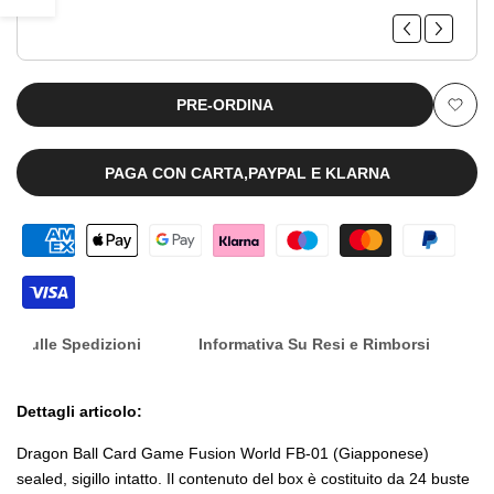
Fusion
Fusion
barra
World
World
Booster
Booster
laterale
PRE-ORDINA
Aggiu
Box
Box
alla
PAGA CON CARTA,PAYPAL E KLARNA
FB-
FB-
lista
01
01
dei
[JAP]
[JAP]
desid
[PREORDER]
[PREORDER]
nfo Sulle Spedizioni
Informativa Su Resi e Rimborsi
Dettagli articolo:
Dragon Ball Card Game Fusion World FB-01 (Giapponese)
sealed, sigillo intatto. Il contenuto del box è costituito da 24 buste