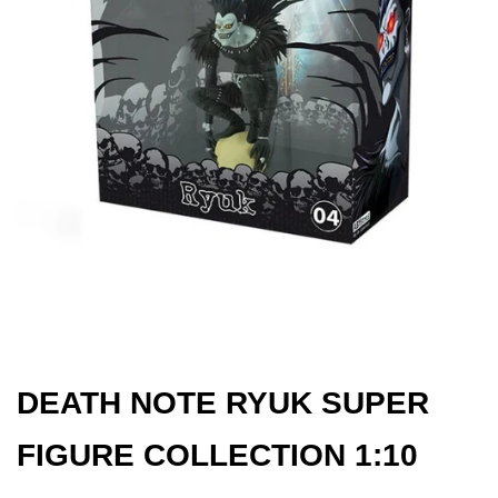
Gol
Ver
–
29°
Ann
[JAP
[PR
DEATH NOTE RYUK SUPER
FIGURE COLLECTION 1:10