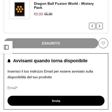
Dragon Ball Fusion World - Mistery
Pack
€0,00
€5,90
ESAURITO
Apri
Aggiu
alla
barra
Avvisami quando torna disponibile
lista
Inserisci il tuo indirizzo Email per essere avvisato sulla
laterale
disponibilità del tuo prodotto
dei
desid
Invia