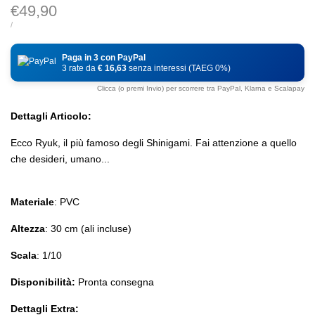
Prezzo
€49,90
di
PREZZO
PER
/
DI
vendita
UNITÀ
Paga in 3 con PayPal
3 rate da
€ 16,63
senza interessi (TAEG 0%)
Clicca (o premi Invio) per scorrere tra PayPal, Klarna e Scalapay
Dettagli Articolo:
Ecco Ryuk, il più famoso degli Shinigami. Fai attenzione a quello
che desideri, umano...
Materiale
: PVC
Altezza
: 30 cm (ali incluse)
Scala
: 1/10
Disponibilità:
Pronta consegna
Dettagli Extra: